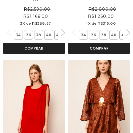
R$2.590,00
R$2.800,00
R$1.166,00
R$1.260,00
3X de R$388,67
4X de R$315,00
34
36
38
40
42
34
36
38
40
42
COMPRAR
COMPRAR