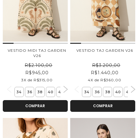
VESTIDO MIDI TAJ GARDEN
VESTIDO TAJ GARDEN V26
V26
R$2.100,00
R$3.200,00
R$945,00
R$1.440,00
3X de R$315,00
4X de R$360,00
34
36
38
40
42
44
34
36
38
40
42
COMPRAR
COMPRAR