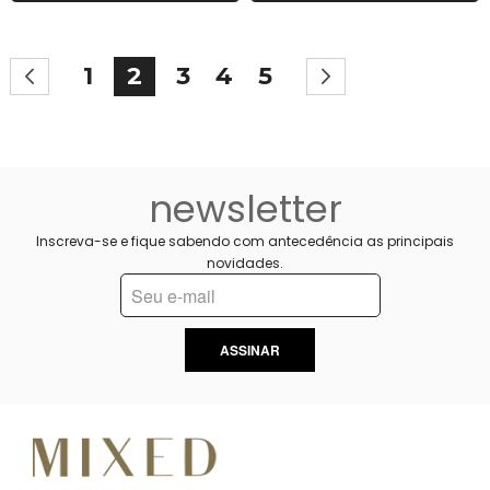
Página
Página
Anterior
Página
Você esta lendo a pagina
Página
Página
Página
Página
Próximo
1
2
3
4
5
newsletter
Inscreva-se e fique sabendo com antecedência as principais
novidades.
ASSINAR