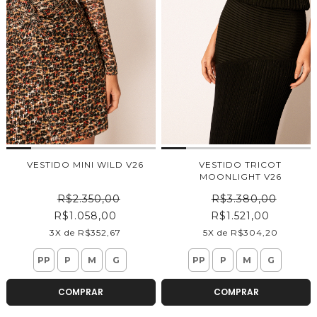
VESTIDO MINI WILD V26
VESTIDO TRICOT
MOONLIGHT V26
R$2.350,00
R$3.380,00
R$1.058,00
R$1.521,00
3X de R$352,67
5X de R$304,20
PP
P
M
G
PP
P
M
G
COMPRAR
COMPRAR