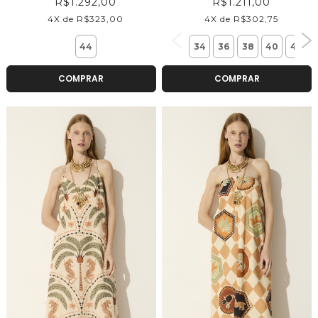
R$1.292,00
R$1.211,00
4X de R$323,00
4X de R$302,75
44
34
36
38
40
42
COMPRAR
COMPRAR