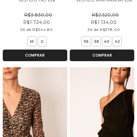
VESTIDO TAJ V26
VESTIDO MINI MANISH V26
R$3.830,00
R$2.520,00
R$1.724,00
R$1.134,00
5X de R$344,80
3X de R$378,00
M
G
36
38
40
42
COMPRAR
COMPRAR