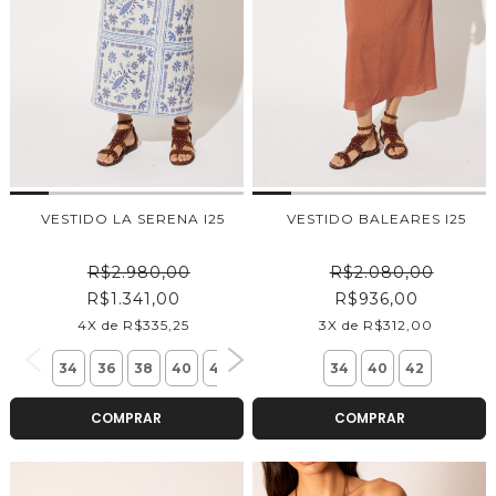
VESTIDO LA SERENA I25
VESTIDO BALEARES I25
R$2.980,00
R$2.080,00
R$1.341,00
R$936,00
4X de R$335,25
3X de R$312,00
34
36
38
40
42
34
40
42
COMPRAR
COMPRAR