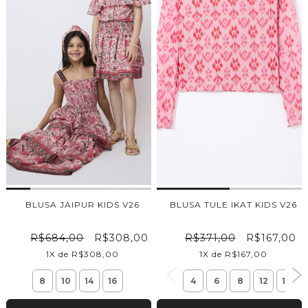
BLUSA JAIPUR KIDS V26
BLUSA TULE IKAT KIDS V26
R$684,00
R$308,00
R$371,00
R$167,00
1X de R$308,00
1X de R$167,00
8
10
14
16
4
6
8
12
14