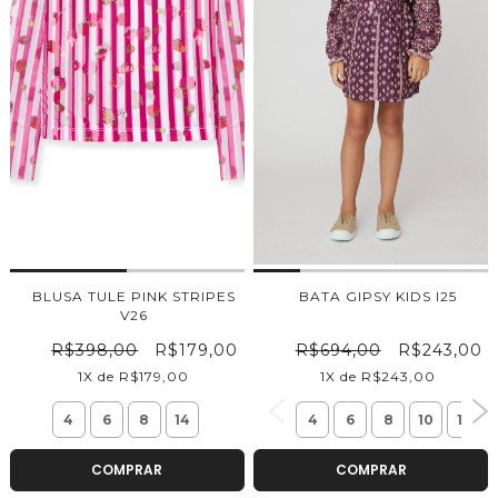
BLUSA TULE PINK STRIPES
BATA GIPSY KIDS I25
V26
R$398,00
R$179,00
R$694,00
R$243,00
1X de R$179,00
1X de R$243,00
4
6
8
14
4
6
8
10
12
COMPRAR
COMPRAR