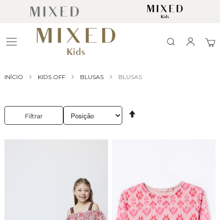
Search
Meu
INÍCIO
KIDS OFF
BLUSAS
BLUSAS
Definir
Filtrar
Direção
Decrescente