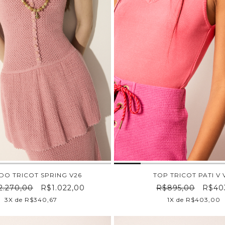
IDO TRICOT SPRING V26
TOP TRICOT PATI V 
2.270,00
R$1.022,00
R$895,00
R$40
3X de R$340,67
1X de R$403,00