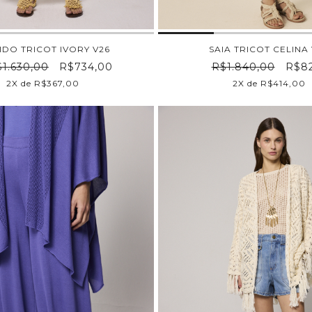
IDO TRICOT IVORY V26
SAIA TRICOT CELINA
1.630,00
R$734,00
R$1.840,00
R$82
2X de R$367,00
2X de R$414,00