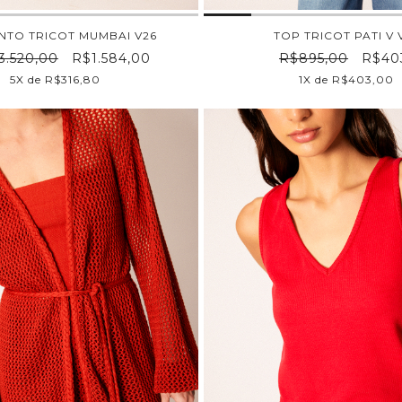
NTO TRICOT MUMBAI V26
TOP TRICOT PATI V 
3.520,00
R$1.584,00
R$895,00
R$40
5X de R$316,80
1X de R$403,00