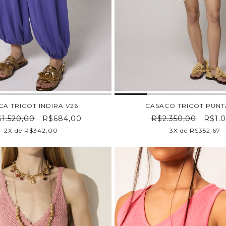
CA TRICOT INDIRA V26
CASACO TRICOT PUNT
1.520,00
R$684,00
R$2.350,00
R$1.0
2X de R$342,00
3X de R$352,67