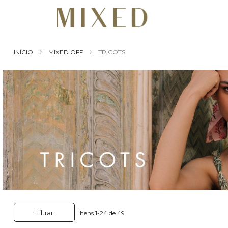
INÍCIO
MIXED OFF
TRICOTS
Filtrar
Itens
1
-
24
de
49