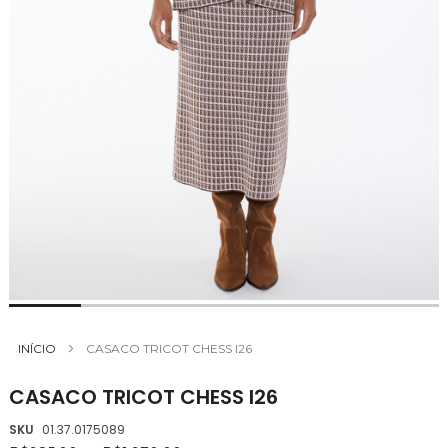
Saltar
para
INÍCIO
CASACO TRICOT CHESS I26
o
início
CASACO TRICOT CHESS I26
da
Galeria
SKU
01.37.0175089
de