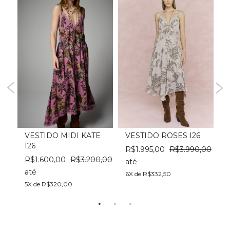
VESTIDO MIDI KATE
VESTIDO ROSES I26
I26
R$1.995,00
R$3.990,00
00
R$1.600,00
R$3.200,00
até
a
até
6X de R$332,50
6
5X de R$320,00