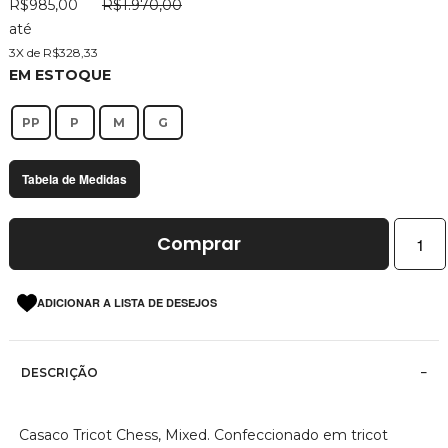
R$985,00
R$1.970,00
imagens
até
3X de R$328,33
EM ESTOQUE
PP
P
M
G
Tabela de Medidas
Comprar
ADICIONAR A LISTA DE DESEJOS
DESCRIÇÃO
Casaco Tricot Chess, Mixed. Confeccionado em tricot