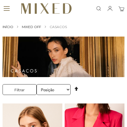
Search
Meu
INÍCIO
MIXED OFF
CASACOS
Definir
Filtrar
Direção
Decrescente