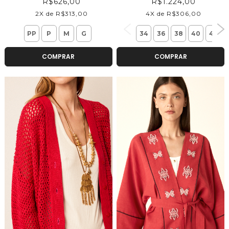
R$626,00
R$1.224,00
2X de R$313,00
4X de R$306,00
PP
P
M
G
34
36
38
40
42
COMPRAR
COMPRAR