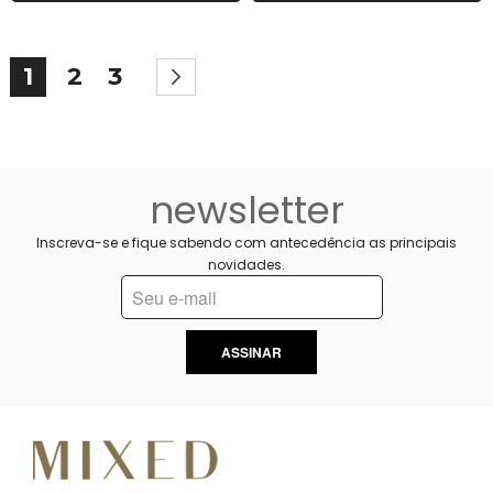
Página
Você esta lendo a pagina
Página
Página
Página
Próximo
1
2
3
newsletter
Inscreva-se e fique sabendo com antecedência as principais
novidades.
ASSINAR