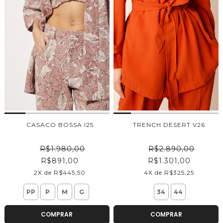
CASACO BOSSA I25
TRENCH DESERT V26
R$1.980,00
R$2.890,00
R$891,00
R$1.301,00
2X de R$445,50
4X de R$325,25
PP
P
M
G
34
44
COMPRAR
COMPRAR