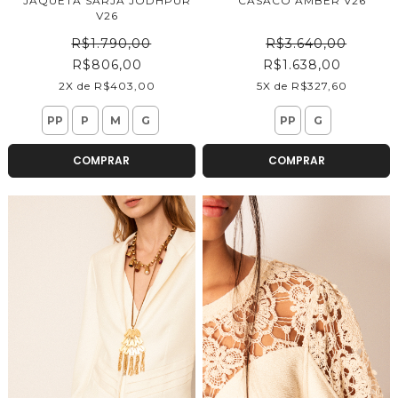
JAQUETA SARJA JODHPUR
CASACO AMBER V26
V26
R$1.790,00
R$3.640,00
R$806,00
R$1.638,00
2X de R$403,00
5X de R$327,60
PP
P
M
G
PP
G
COMPRAR
COMPRAR