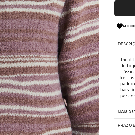
ADICIO
DESCRI
Tricot
de toq
clássi
longas
padrona
barrad
por ab
MAIS DE
PRAZO E