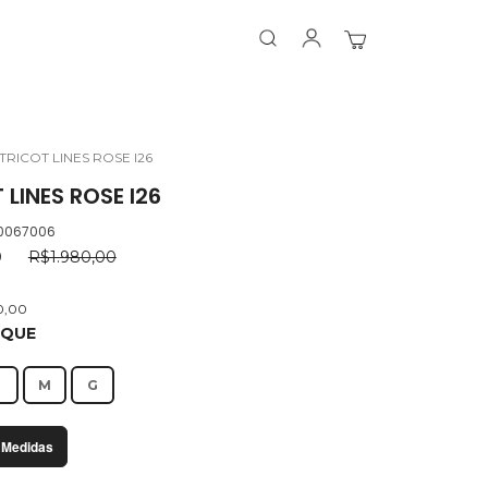
Search
Search
Meu Carrinho
TRICOT LINES ROSE I26
 LINES ROSE I26
.0067006
0
R$1.980,00
0,00
OQUE
P
M
G
 Medidas