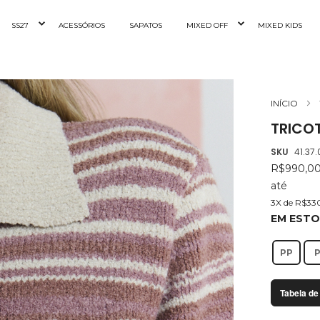
SS27
ACESSÓRIOS
SAPATOS
MIXED OFF
MIXED KIDS
INÍCIO
TRICOT
SKU
41.37
R$990,0
até
3X de R$33
EM EST
PP
Tabela de