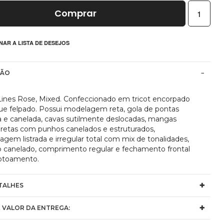
Comprar
NAR A LISTA DE DESEJOS
ÇÃO
 Lines Rose, Mixed. Confeccionado em tricot encorpado
ue felpado. Possui modelagem reta, gola de pontas
ca e canelada, cavas sutilmente deslocadas, mangas
 retas com punhos canelados e estruturados,
gem listrada e irregular total com mix de tonalidades,
o canelado, comprimento regular e fechamento frontal
otoamento.
TALHES
 VALOR DA ENTREGA: