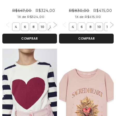
R$647,00
R$324,00
R$830,00
R$415,00
1X de R$324,00
1X de R$415,00
4
6
8
10
12
14
4
6
8
10
12
COMPRAR
COMPRAR