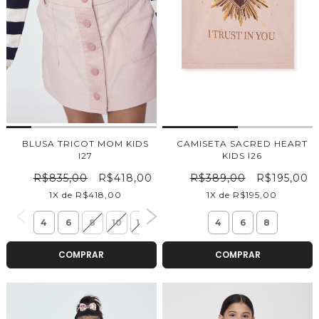
BLUSA TRICOT MOM KIDS
CAMISETA SACRED HEART
I27
KIDS I26
R$835,00
R$418,00
R$389,00
R$195,00
1X de R$418,00
1X de R$195,00
4
6
8
10
12
14
4
6
8
COMPRAR
COMPRAR