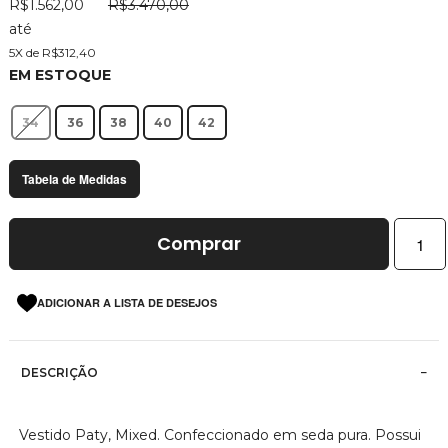
R$1.562,00
R$3.470,00
imagens
até
5X de R$312,40
EM ESTOQUE
34
36
38
40
42
Tabela de Medidas
Comprar
ADICIONAR A LISTA DE DESEJOS
DESCRIÇÃO
Vestido Paty, Mixed. Confeccionado em seda pura. Possui