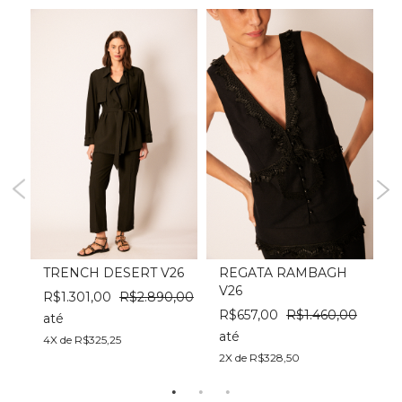
TRENCH DESERT V26
REGATA RAMBAGH
V26
A
R$1.301,00
R$2.890,00
00
R$657,00
R$1.460,00
até
até
a
4X de R$325,25
2X de R$328,50
2