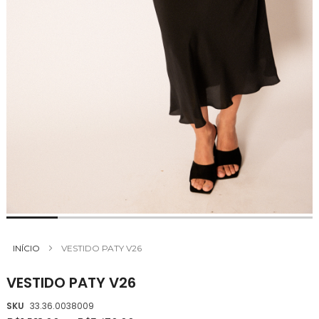
Saltar
para
INÍCIO
VESTIDO PATY V26
o
início
VESTIDO PATY V26
da
Galeria
SKU
33.36.0038009
de