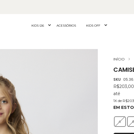
KIDS I26
ACESSÓRIOS
KIDS OFF
INÍCIO
CAMISE
SKU
05.36
R$203,0
até
1X de R$20
EM EST
4