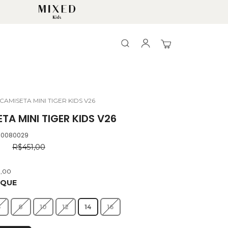
Search
Search
Meu Carrinho
CAMISETA MINI TIGER KIDS V26
TA MINI TIGER KIDS V26
.0080029
0
R$451,00
3,00
OQUE
6
8
10
12
14
16