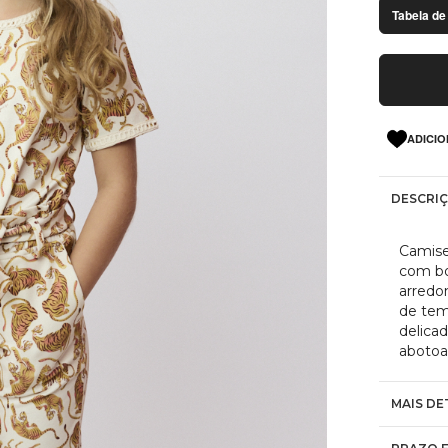
Tabela de
ADICIO
DESCRI
Camise
com bo
arredo
de tem
delica
abotoa
MAIS DE