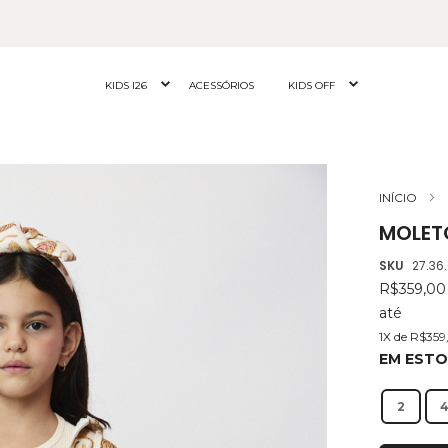
KIDS I26
ACESSÓRIOS
KIDS OFF
INÍCIO
MOLETO
SKU
27.36
R$359,0
até
1X de R$359
EM EST
2