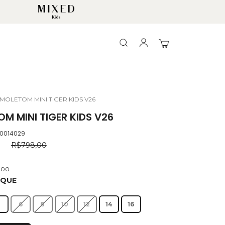
Search
Search
Meu Carrinho
MOLETOM MINI TIGER KIDS V26
M MINI TIGER KIDS V26
.0014029
0
R$798,00
,00
OQUE
4
6
8
10
12
14
16