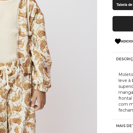
Tabela de
ADICIO
DESCRI
Moleto
leve à
superi
mangas
frontal
com mi
fechame
MAIS DE