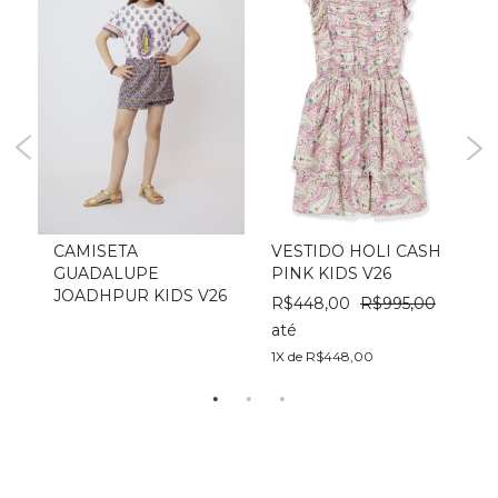
CAMISETA
VESTIDO HOLI CASH
GUADALUPE
PINK KIDS V26
JOADHPUR KIDS V26
0
R$448,00
R$995,00
até
a
1X de R$448,00
1