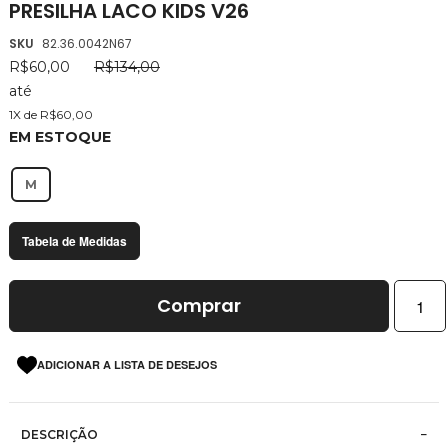
PRESILHA LACO KIDS V26
da
Galeria
SKU
82.36.0042N67
de
R$60,00
R$134,00
imagens
até
1X de R$60,00
EM ESTOQUE
M
Tabela de Medidas
Comprar
ADICIONAR A LISTA DE DESEJOS
DESCRIÇÃO