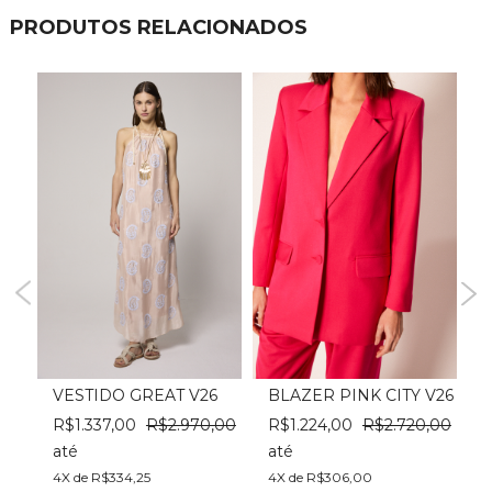
PRODUTOS RELACIONADOS
VESTIDO GREAT V26
BLAZER PINK CITY V26
,00
R$1.337,00
R$2.970,00
R$1.224,00
R$2.720,00
até
até
a
4X de R$334,25
4X de R$306,00