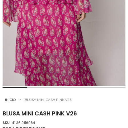
Saltar
para
INÍCIO
BLUSA MINI CASH PINK V26
o
início
BLUSA MINI CASH PINK V26
da
Galeria
SKU
41.36.0116064
de