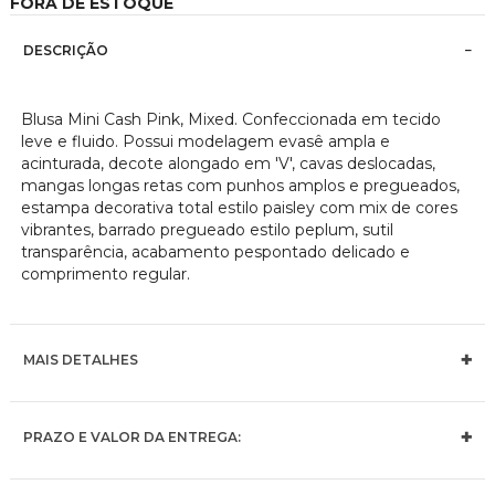
FORA DE ESTOQUE
imagens
DESCRIÇÃO
Blusa Mini Cash Pink, Mixed. Confeccionada em tecido
leve e fluido. Possui modelagem evasê ampla e
acinturada, decote alongado em 'V', cavas deslocadas,
mangas longas retas com punhos amplos e pregueados,
estampa decorativa total estilo paisley com mix de cores
vibrantes, barrado pregueado estilo peplum, sutil
transparência, acabamento pespontado delicado e
comprimento regular.
MAIS DETALHES
PRAZO E VALOR DA ENTREGA: