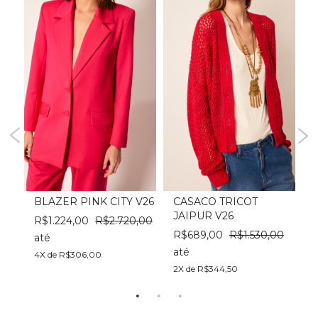
BLAZER PINK CITY V26
CASACO TRICOT
JAIPUR V26
R$1.224,00
R$2.720,00
R$689,00
R$1.530,00
até
até
a
4X de R$306,00
2X de R$344,50
1