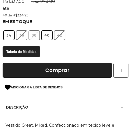
R$1.337,00
R$2.970,00
imagens
até
4X de R$334,25
EM ESTOQUE
34
36
38
40
42
Tabela de Medidas
Comprar
ADICIONAR A LISTA DE DESEJOS
DESCRIÇÃO
Vestido Great, Mixed. Confeccionado em tecido leve e