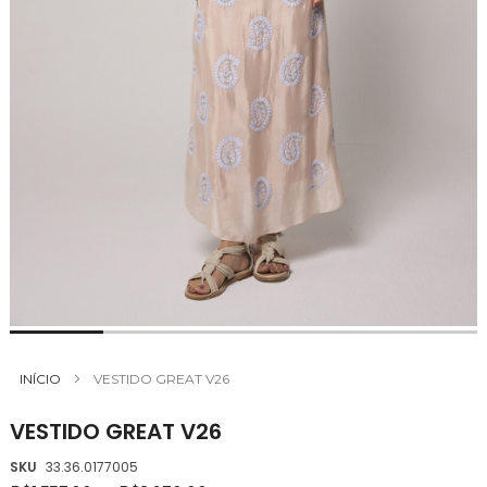
Saltar
para
INÍCIO
VESTIDO GREAT V26
o
início
VESTIDO GREAT V26
da
Galeria
SKU
33.36.0177005
de