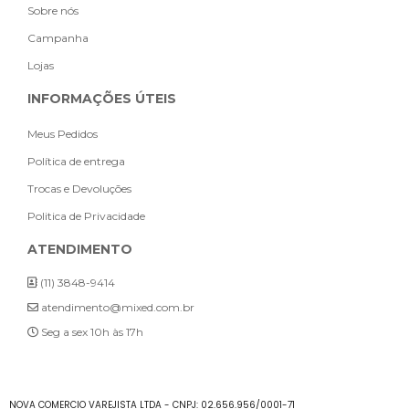
Sobre nós
Campanha
Lojas
INFORMAÇÕES ÚTEIS
Meus Pedidos
Política de entrega
Trocas e Devoluções
Politica de Privacidade
ATENDIMENTO
(11) 3848-9414
atendimento@mixed.com.br
Seg a sex 10h às 17h
NOVA COMERCIO VAREJISTA LTDA - CNPJ: 02.656.956/0001-71