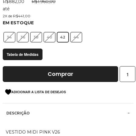
R$882,00
R$1.960,00
imagens
até
2X de R$441,00
EM ESTOQUE
34
36
38
40
42
44
Tabela de Medidas
Comprar
ADICIONAR A LISTA DE DESEJOS
DESCRIÇÃO
VESTIDO MIDI PINK V26