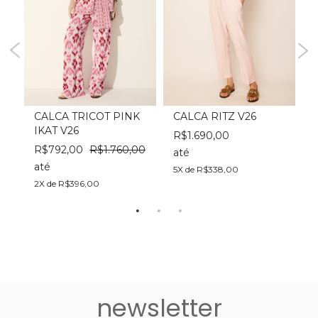
6
CALCA TRICOT PINK
CALCA RITZ V26
IKAT V26
R$1.690,00
R$792,00
R$1.760,00
até
até
a
5X de R$338,00
2X de R$396,00
2
newsletter