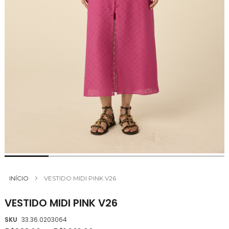
Saltar
para
INÍCIO
VESTIDO MIDI PINK V26
o
início
VESTIDO MIDI PINK V26
da
Galeria
SKU
33.36.0203064
de