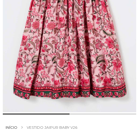
Saltar
para
INÍCIO
VESTIDO JAIPUR BABY V26
o
início