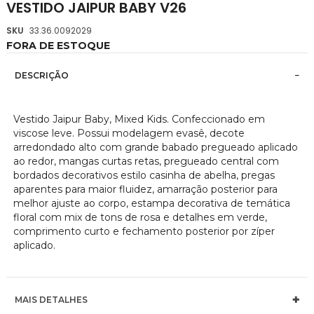
VESTIDO JAIPUR BABY V26
da
Galeria
SKU
33.36.0092029
de
FORA DE ESTOQUE
imagens
DESCRIÇÃO
Vestido Jaipur Baby, Mixed Kids. Confeccionado em
viscose leve. Possui modelagem evasê, decote
arredondado alto com grande babado pregueado aplicado
ao redor, mangas curtas retas, pregueado central com
bordados decorativos estilo casinha de abelha, pregas
aparentes para maior fluidez, amarração posterior para
melhor ajuste ao corpo, estampa decorativa de temática
floral com mix de tons de rosa e detalhes em verde,
comprimento curto e fechamento posterior por zíper
aplicado.
MAIS DETALHES