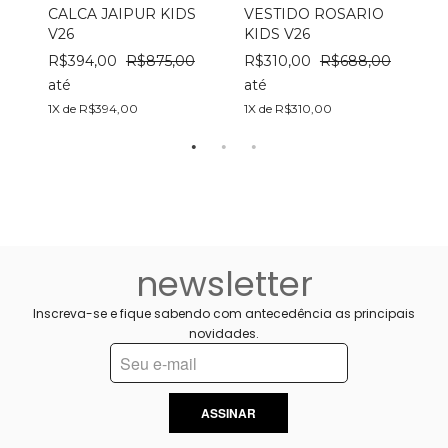
CALCA JAIPUR KIDS
VESTIDO ROSARIO
V26
KIDS V26
R$394,00
R$875,00
R$310,00
R$688,00
até
até
a
1X de R$394,00
1X de R$310,00
1
newsletter
Inscreva-se e fique sabendo com antecedência as principais
novidades.
ASSINAR