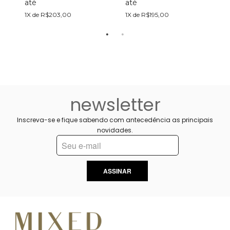
até
até
a
1X de R$203,00
1X de R$195,00
2
newsletter
Inscreva-se e fique sabendo com antecedência as principais
novidades.
ASSINAR