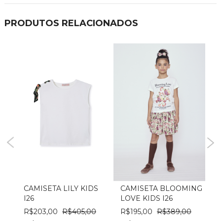
PRODUTOS RELACIONADOS
S
CAMISETA LILY KIDS
CAMISETA BLOOMING
I26
LOVE KIDS I26
I
R$203,00
R$405,00
R$195,00
R$389,00