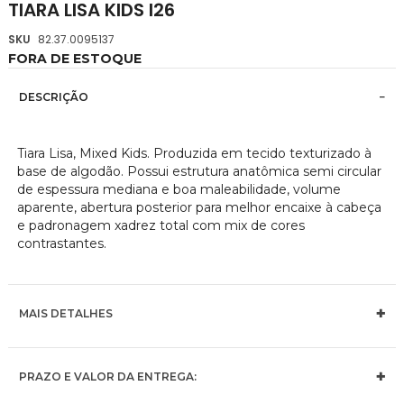
TIARA LISA KIDS I26
da
Galeria
SKU
82.37.0095137
de
FORA DE ESTOQUE
imagens
DESCRIÇÃO
Tiara Lisa, Mixed Kids. Produzida em tecido texturizado à
base de algodão. Possui estrutura anatômica semi circular
de espessura mediana e boa maleabilidade, volume
aparente, abertura posterior para melhor encaixe à cabeça
e padronagem xadrez total com mix de cores
contrastantes.
MAIS DETALHES
PRAZO E VALOR DA ENTREGA: