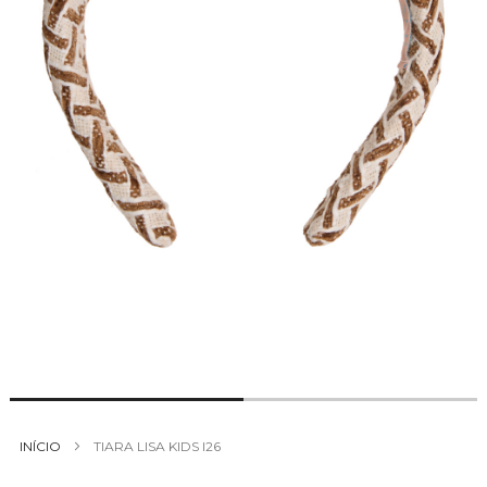
Saltar
para
INÍCIO
TIARA LISA KIDS I26
o
início