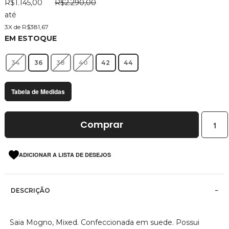
R$1.145,00
R$2.290,00
imagens
até
3X de R$381,67
EM ESTOQUE
34
36
38
40
42
44
Tabela de Medidas
Comprar
ADICIONAR A LISTA DE DESEJOS
DESCRIÇÃO
Saia Mogno, Mixed. Confeccionada em suede. Possui