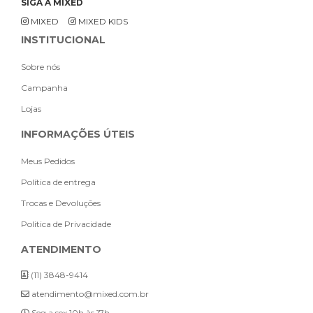
SIGA A MIXED
MIXED
MIXED KIDS
INSTITUCIONAL
Sobre nós
Campanha
Lojas
INFORMAÇÕES ÚTEIS
Meus Pedidos
Política de entrega
Trocas e Devoluções
Politica de Privacidade
ATENDIMENTO
(11) 3848-9414
atendimento@mixed.com.br
Seg a sex 10h às 17h