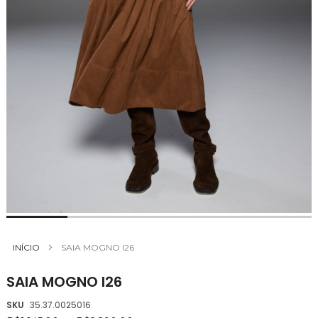
Saltar
para
INÍCIO
SAIA MOGNO I26
o
início
SAIA MOGNO I26
da
Galeria
SKU
35.37.0025016
de