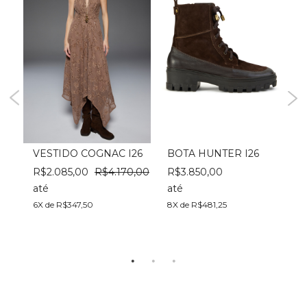
A V
VESTIDO COGNAC I26
BOTA HUNTER I26
R$2.085,00
R$4.170,00
R$3.850,00
até
até
a
6X de R$347,50
8X de R$481,25
4