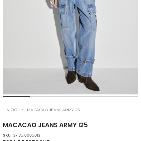
Saltar
para
INÍCIO
MACACAO JEANS ARMY I25
o
início
MACACAO JEANS ARMY I25
da
Galeria
SKU
37.35.0005013
de