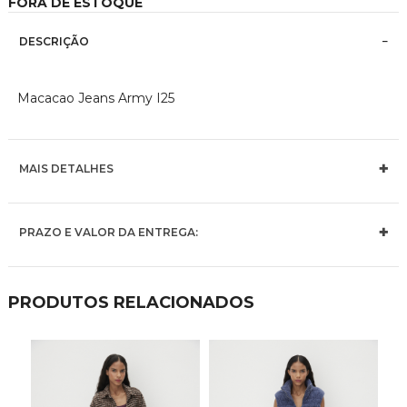
FORA DE ESTOQUE
imagens
DESCRIÇÃO
Macacao Jeans Army I25
MAIS DETALHES
PRAZO E VALOR DA ENTREGA:
PRODUTOS RELACIONADOS