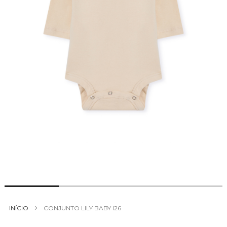
Saltar
para
INÍCIO
CONJUNTO LILY BABY I26
o
início