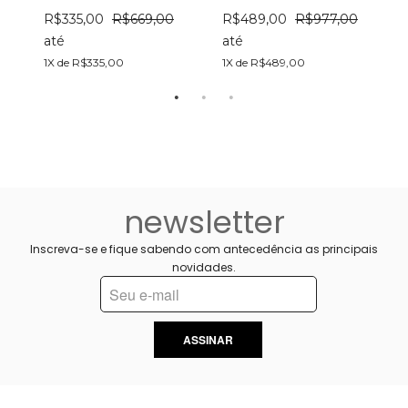
R$335,00
R$669,00
R$489,00
R$977,00
a
até
até
1
1X de R$335,00
1X de R$489,00
newsletter
Inscreva-se e fique sabendo com antecedência as principais
novidades.
ASSINAR