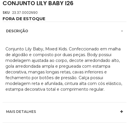
CONJUNTO LILY BABY I26
da
Galeria
SKU
23.37.0002N90
de
FORA DE ESTOQUE
imagens
DESCRIÇÃO
Conjunto Lily Baby, Mixed Kids. Confeccionado em malha
de algodão e composto por duas peças. Body possui
modelagem ajustada ao corpo, decote arredondado alto,
gola arredondada ampla e pregueada com estampa
decorativa, mangas longas retas, cavas inferiores e
fechamento por botões de pressão. Calça possui
modelagem reta e afunilada, cintura alta com cós elástico,
estampa decorativa total e comprimento regular.
MAIS DETALHES