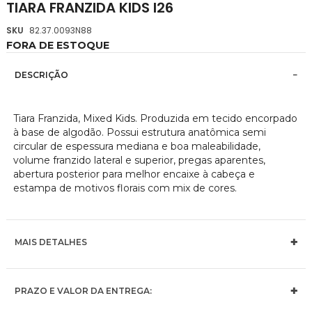
TIARA FRANZIDA KIDS I26
da
Galeria
SKU
82.37.0093N88
de
FORA DE ESTOQUE
imagens
DESCRIÇÃO
Tiara Franzida, Mixed Kids. Produzida em tecido encorpado
à base de algodão. Possui estrutura anatômica semi
circular de espessura mediana e boa maleabilidade,
volume franzido lateral e superior, pregas aparentes,
abertura posterior para melhor encaixe à cabeça e
estampa de motivos florais com mix de cores.
MAIS DETALHES
PRAZO E VALOR DA ENTREGA: