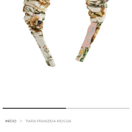
Saltar
para
INÍCIO
TIARA FRANZIDA KIDS I26
o
início