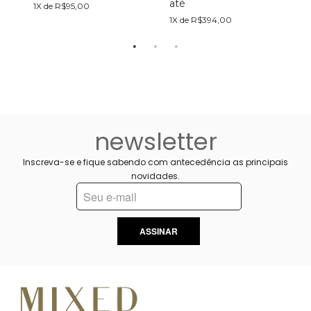
até
a
1X de R$95,00
1X de R$394,00
1
newsletter
Inscreva-se e fique sabendo com antecedência as principais
novidades.
ASSINAR