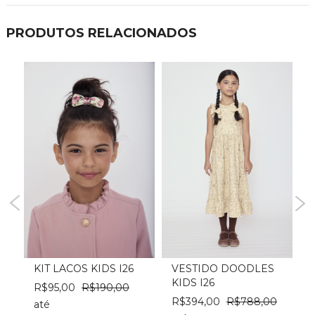
PRODUTOS RELACIONADOS
KIT LACOS KIDS I26
VESTIDO DOODLES
KIDS I26
I
R$95,00
R$190,00
R$394,00
R$788,00
até