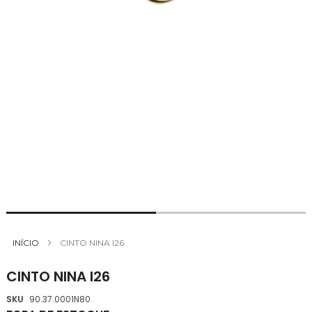
Saltar
para
INÍCIO
CINTO NINA I26
o
início
CINTO NINA I26
da
Galeria
SKU
90.37.0001N80
de