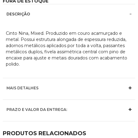
FORA DE ESTOQUE
imagens
DESCRIÇÃO
Cinto Nina, Mixed. Produzido em couro acamurçado e
metal. Possui estrutura alongada de espessura reduzida,
adornos metálicos aplicados por toda a volta, passantes
metálicos duplos, fivela assimétrica central com pino de
encaixe para ajuste e metais dourados com acabamento
polido.
MAIS DETALHES
PRAZO E VALOR DA ENTREGA:
PRODUTOS RELACIONADOS