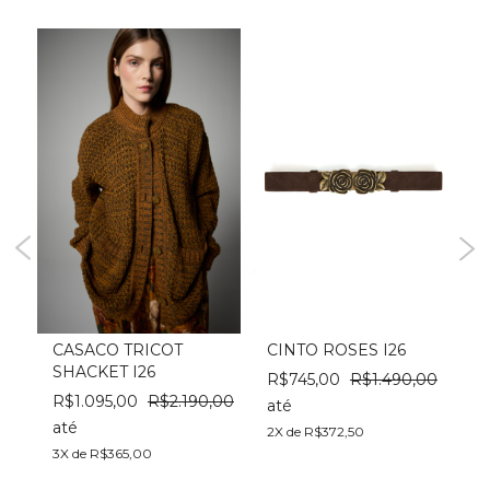
N
CASACO TRICOT
CINTO ROSES I26
SHACKET I26
R$745,00
R$1.490,00
00
R$1.095,00
R$2.190,00
R
até
até
a
2X de R$372,50
3X de R$365,00
4