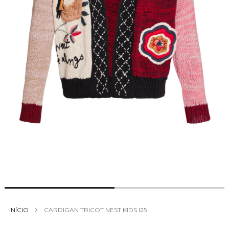
Saltar
para
INÍCIO
CARDIGAN TRICOT NEST KIDS I25
o
início