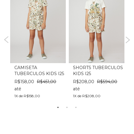
ABY
CAMISETA
SHORTS TUBERCULOS
TUBERCULOS KIDS I25
KIDS I25
K
00
R$158,00
R$451,00
R$208,00
R$594,00
até
até
a
1X de R$158,00
1X de R$208,00
1