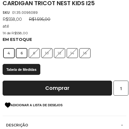
CARDIGAN TRICOT NEST KIDS I25
da
Galeria
SKU
01.35.0096089
de
R$558,00
R$1.595,00
imagens
até
1X de R$558,00
EM ESTOQUE
4
6
8
10
12
14
16
Tabela de Medidas
Comprar
ADICIONAR A LISTA DE DESEJOS
DESCRIÇÃO