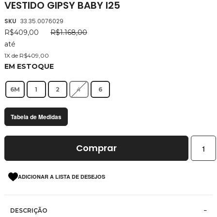
VESTIDO GIPSY BABY I25
da
Galeria
SKU
33.35.0076029
de
R$409,00
R$1.168,00
imagens
até
1X de R$409,00
EM ESTOQUE
6M
1
2
4
6
Tabela de Medidas
Comprar
ADICIONAR A LISTA DE DESEJOS
DESCRIÇÃO