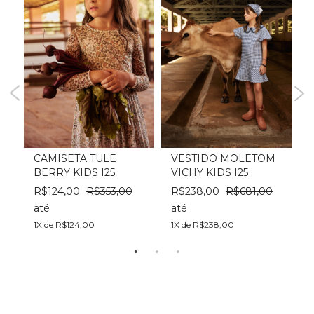
SY
CAMISETA TULE
VESTIDO MOLETOM
BERRY KIDS I25
VICHY KIDS I25
I
0
R$124,00
R$353,00
R$238,00
R$681,00
até
até
a
1X de R$124,00
1X de R$238,00
1