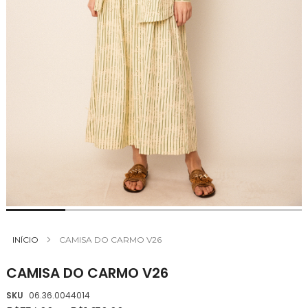
Saltar
para
INÍCIO
CAMISA DO CARMO V26
o
início
CAMISA DO CARMO V26
da
Galeria
SKU
06.36.0044014
de