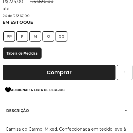
R$734,00
R$1.630,00
imagens
até
2X de R$367,00
EM ESTOQUE
PP
P
M
G
GG
Tabela de Medidas
Comprar
ADICIONAR A LISTA DE DESEJOS
DESCRIÇÃO
Camisa do Carmo, Mixed. Confeccionada em tecido leve à