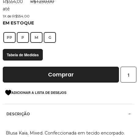
R$554,00
R$1.230,00
imagens
até
1X de R$554,00
EM ESTOQUE
PP
P
M
G
Tabela de Medidas
Comprar
ADICIONAR A LISTA DE DESEJOS
DESCRIÇÃO
Blusa Kaia, Mixed. Confeccionada em tecido encorpado.