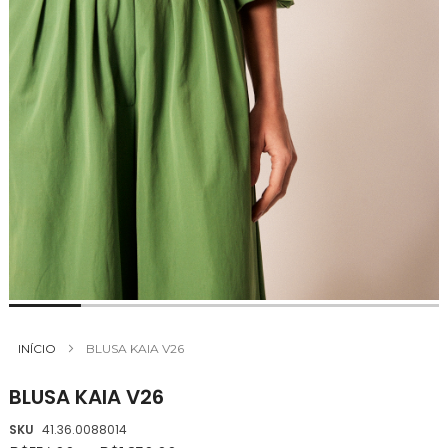
Saltar
para
INÍCIO
BLUSA KAIA V26
o
início
BLUSA KAIA V26
da
Galeria
SKU
41.36.0088014
de