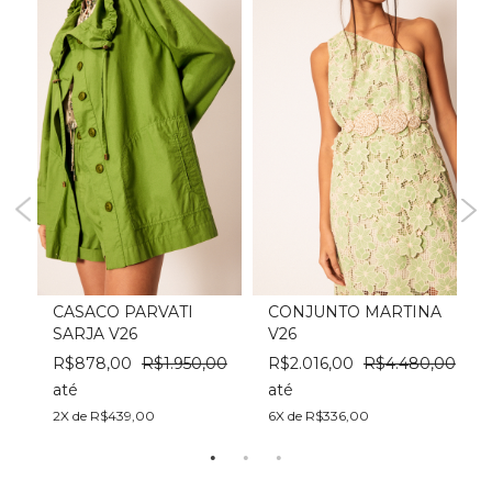
CASACO PARVATI
CONJUNTO MARTINA
SARJA V26
V26
0
R$878,00
R$1.950,00
R$2.016,00
R$4.480,00
até
até
a
2X de R$439,00
6X de R$336,00
1