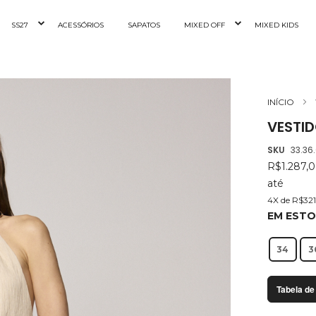
SS27
ACESSÓRIOS
SAPATOS
MIXED OFF
MIXED KIDS
INÍCIO
VESTID
SKU
33.36
R$1.287,
até
4X de R$321
EM EST
34
3
Tabela de