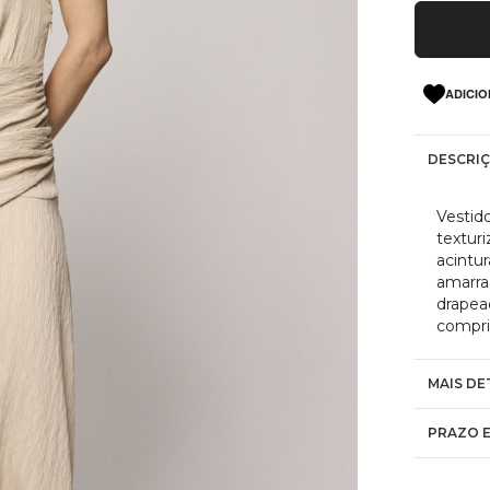
ADICIO
DESCRI
Vestid
textur
acintur
amarra
drapea
compri
MAIS DE
PRAZO E