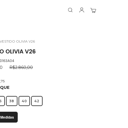
Search
Search
Meu Carrinho
VESTIDO OLIVIA V26
O OLIVIA V26
.0163A04
00
R$2.860,00
,75
OQUE
6
38
40
42
 Medidas