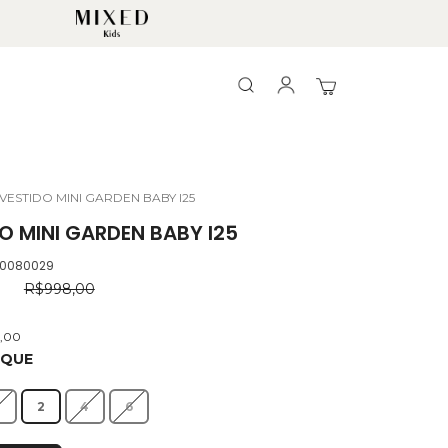
Search
Search
Meu Carrinho
VESTIDO MINI GARDEN BABY I25
O MINI GARDEN BABY I25
.0080029
0
R$998,00
9,00
OQUE
2
4
6