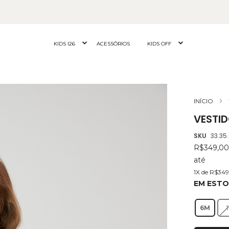
KIDS I26
ACESSÓRIOS
KIDS OFF
INÍCIO
VESTID
SKU
33.35
R$349,0
até
1X de R$34
EM EST
6M
1