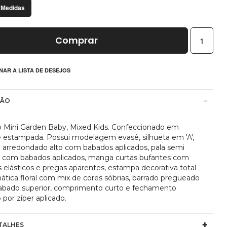
 Medidas
Comprar
NAR A LISTA DE DESEJOS
ÇÃO
o Mini Garden Baby, Mixed Kids. Confeccionado em
e estampada. Possui modelagem evasê, silhueta em 'A',
 arredondado alto com babados aplicados, pala semi
ar com babados aplicados, manga curtas bufantes com
 elásticos e pregas aparentes, estampa decorativa total
ática floral com mix de cores sóbrias, barrado pregueado
bado superior, comprimento curto e fechamento
o por zíper aplicado.
TALHES