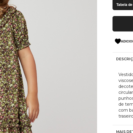
Tabela de
ADICIO
DESCRI
Vestid
viscos
decote
circul
punhos
de tem
com ba
traseir
MAIS DE