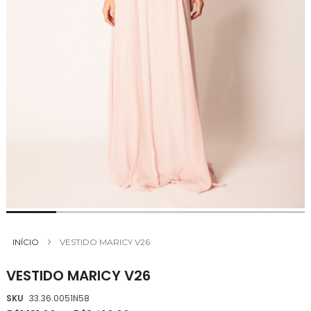
Saltar
para
INÍCIO
VESTIDO MARICY V26
o
início
VESTIDO MARICY V26
da
Galeria
SKU
33.36.0051N58
de