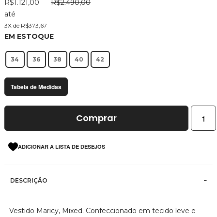
R$1.121,00
R$2.490,00
imagens
até
3X de R$373,67
EM ESTOQUE
34
36
38
40
42
Tabela de Medidas
Comprar
ADICIONAR A LISTA DE DESEJOS
DESCRIÇÃO
Vestido Maricy, Mixed. Confeccionado em tecido leve e