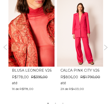
BLUSA LEONORE V26
CALCA PINK CITY V26
R$178,00
R$395,00
R$806,00
R$1.790,00
00
até
até
a
1X de R$178,00
2X de R$403,00
2