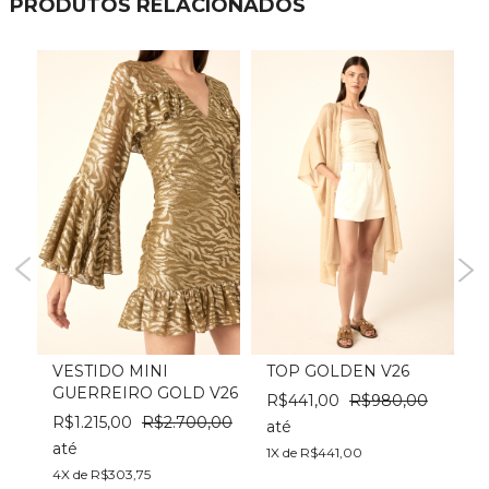
PRODUTOS RELACIONADOS
VESTIDO MINI
TOP GOLDEN V26
GUERREIRO GOLD V26
00
R$441,00
R$980,00
R
R$1.215,00
R$2.700,00
até
a
até
1X de R$441,00
3
4X de R$303,75