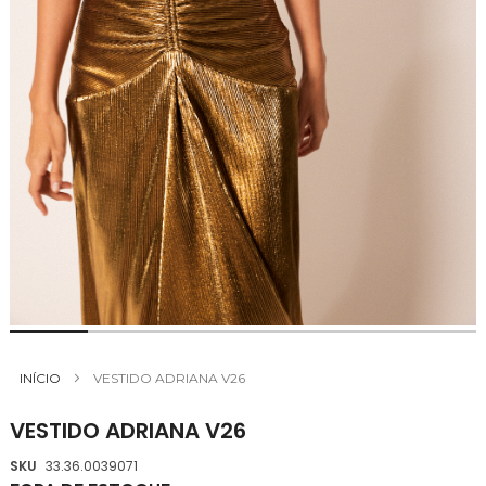
Saltar
para
INÍCIO
VESTIDO ADRIANA V26
o
início
VESTIDO ADRIANA V26
da
Galeria
SKU
33.36.0039071
de