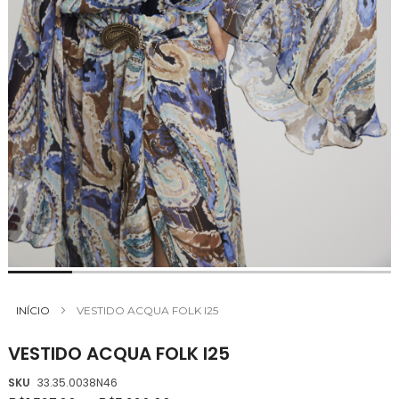
Saltar
para
INÍCIO
VESTIDO ACQUA FOLK I25
o
início
VESTIDO ACQUA FOLK I25
da
Galeria
SKU
33.35.0038N46
de