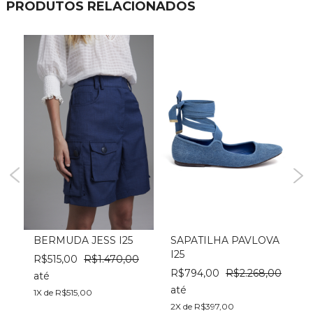
PRODUTOS RELACIONADOS
BERMUDA JESS I25
SAPATILHA PAVLOVA
I25
I
00
R$515,00
R$1.470,00
R$794,00
R$2.268,00
até
até
a
1X de R$515,00
2X de R$397,00
2