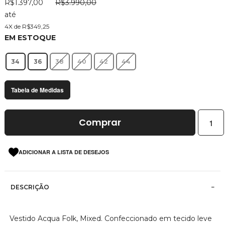
R$1.397,00
R$3.990,00
imagens
até
4X de R$349,25
EM ESTOQUE
34
36
38
40
42
44
Tabela de Medidas
Comprar
ADICIONAR A LISTA DE DESEJOS
DESCRIÇÃO
Vestido Acqua Folk, Mixed. Confeccionado em tecido leve