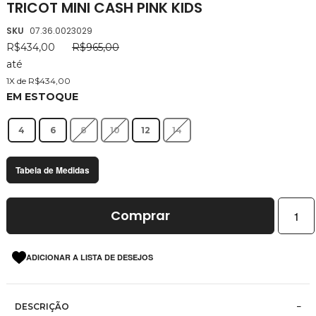
TRICOT MINI CASH PINK KIDS
da
Galeria
SKU
07.36.0023029
de
R$434,00
R$965,00
imagens
até
1X de R$434,00
EM ESTOQUE
4
6
8
10
12
14
Tabela de Medidas
Comprar
ADICIONAR A LISTA DE DESEJOS
DESCRIÇÃO