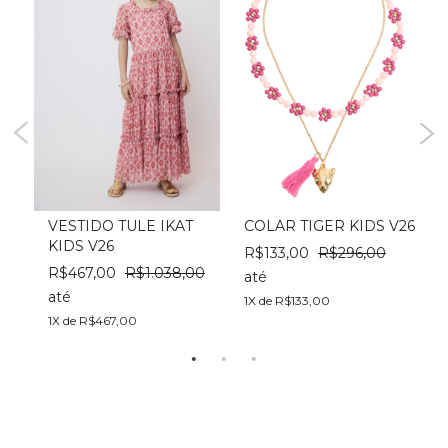
S
VESTIDO TULE IKAT
COLAR TIGER KIDS V26
KIDS V26
C
R$133,00
R$296,00
0
R$467,00
R$1.038,00
até
até
a
1X de R$133,00
1X de R$467,00
1