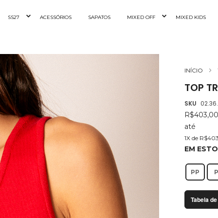
SS27
ACESSÓRIOS
SAPATOS
MIXED OFF
MIXED KIDS
INÍCIO
TOP TR
SKU
02.36
R$403,0
até
1X de R$40
EM EST
PP
Tabela de