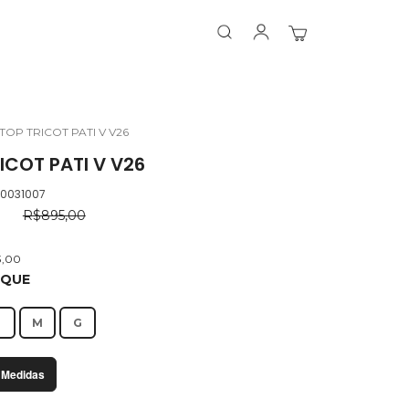
Search
Search
Meu Carrinho
TOP TRICOT PATI V V26
ICOT PATI V V26
.0031007
0
R$895,00
3,00
OQUE
P
M
G
 Medidas