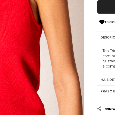
ADICIO
DESCRI
Top Tr
com bo
ajustad
e comp
MAIS DE
PRAZO E
Share