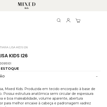
Search
Search
Meu Carrinho
TIARA LISA KIDS I26
ISA KIDS I26
.0095101
 ESTOQUE
ÇÃO
Lisa, Mixed Kids. Produzida em tecido encorpado à base de
o. Possui estrutura anatômica semi circular de espessura
a e boa maleabilidade, volume aparente, abertura
ior para melhor encaixe à cabeça e padronagem xadrez