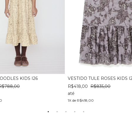
OODLES KIDS I26
VESTIDO TULE ROSES KIDS I
R$788,00
R$418,00
R$835,00
até
00
1X de R$418,00