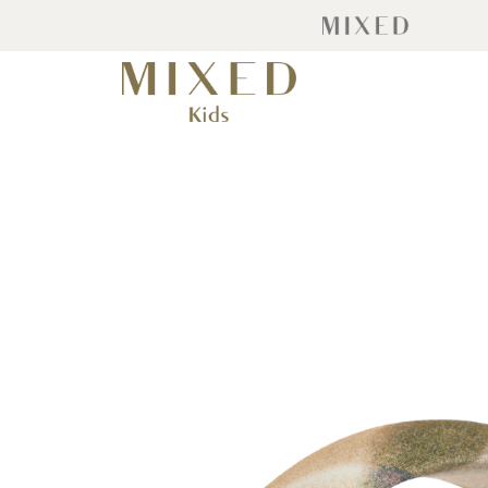
Pular
para
o
final
da
Galeria
de
imagens