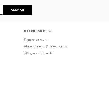
ASSINAR
ATENDIMENTO
(11) 3848-9414
atendimento@mixed.com.br
Seg a sex 10h às 17h