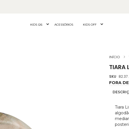
KIDS I26
ACESSÓRIOS
KIDS OFF
INÍCIO
TIARA L
SKU
82.37
FORA DE
DESCRI
Tiara 
algodã
median
poster