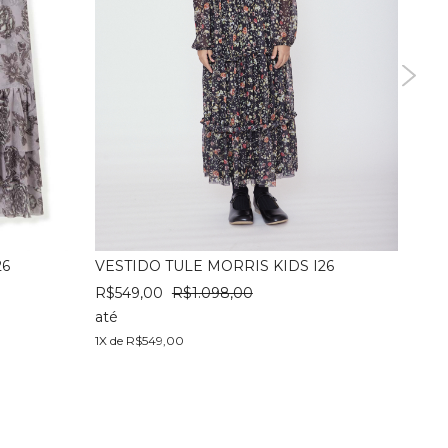
26
VESTIDO TULE MORRIS KIDS I26
PRES
R$549,00
R$1.098,00
R$95
até
até
1X de R$549,00
1X de 