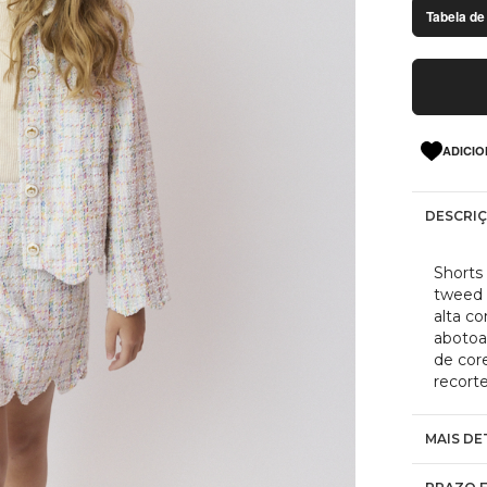
Tabela de
ADICIO
DESCRI
Shorts
tweed 
alta co
abotoa
de core
recort
MAIS DE