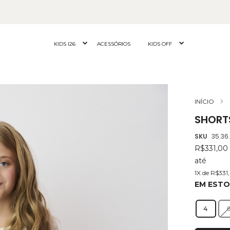
KIDS I26
ACESSÓRIOS
KIDS OFF
INÍCIO
SHORT
SKU
35.36
R$331,00
até
1X de R$331
EM EST
4