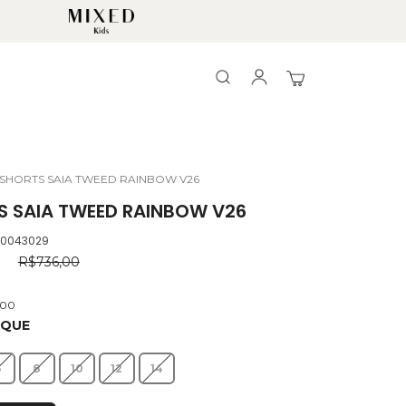
Search
Search
Meu Carrinho
SHORTS SAIA TWEED RAINBOW V26
S SAIA TWEED RAINBOW V26
.0043029
R$736,00
,00
OQUE
6
8
10
12
14