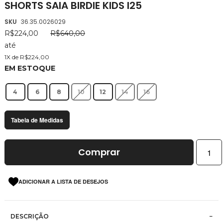
SHORTS SAIA BIRDIE KIDS I25
da
Galeria
SKU
36.35.0026029
de
R$224,00
R$640,00
imagens
até
1X de R$224,00
EM ESTOQUE
4
6
8
10
12
14
16
Tabela de Medidas
Comprar
ADICIONAR A LISTA DE DESEJOS
DESCRIÇÃO