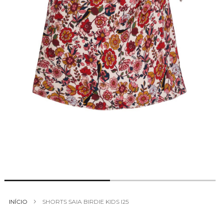
Saltar
para
INÍCIO
SHORTS SAIA BIRDIE KIDS I25
o
início