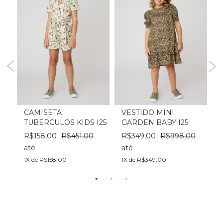
EN
CAMISETA
VESTIDO MINI
TUBERCULOS KIDS I25
GARDEN BABY I25
I
R$158,00
R$451,00
R$349,00
R$998,00
até
até
a
1X de R$158,00
1X de R$349,00
1