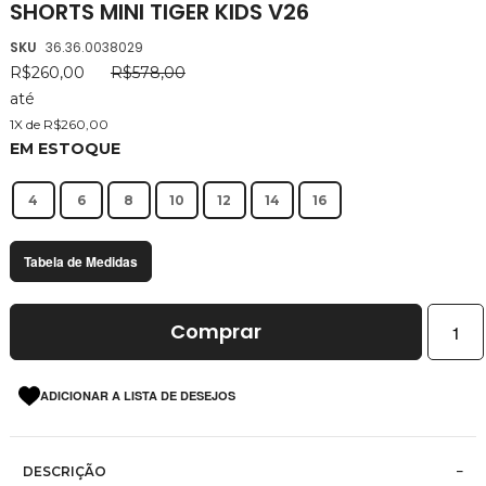
SHORTS MINI TIGER KIDS V26
da
Galeria
SKU
36.36.0038029
de
R$260,00
R$578,00
imagens
até
1X de R$260,00
EM ESTOQUE
4
6
8
10
12
14
16
Tabela de Medidas
Comprar
ADICIONAR A LISTA DE DESEJOS
DESCRIÇÃO