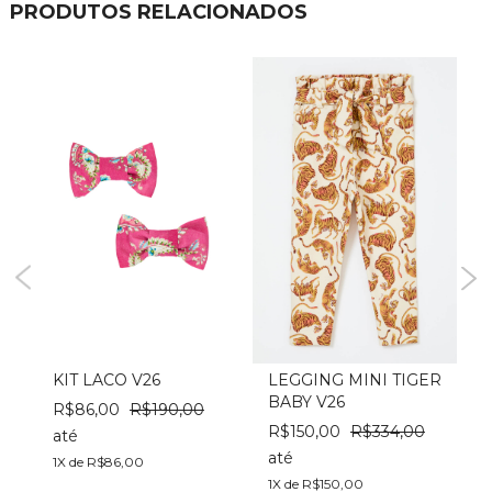
PRODUTOS RELACIONADOS
DS
KIT LACO V26
LEGGING MINI TIGER
BABY V26
R$86,00
R$190,00
R$150,00
R$334,00
até
a
até
1X de R$86,00
1
1X de R$150,00