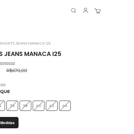
Search
Search
Meu Carrinho
SHORTS JEANS MANACA I25
S JEANS MANACA I25
.0010033
0
R$670,00
,00
OQUE
4
36
38
40
42
44
 Medidas