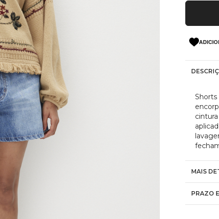
ADICIO
DESCRI
Shorts
encorp
cintura
aplicad
lavage
fecham
MAIS DE
PRAZO E