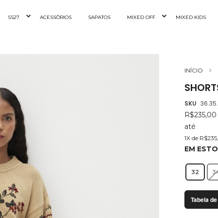
SS27
ACESSÓRIOS
SAPATOS
MIXED OFF
MIXED KIDS
INÍCIO
SHORT
SKU
36.35
R$235,0
até
1X de R$235
EM EST
32
3
Tabela de