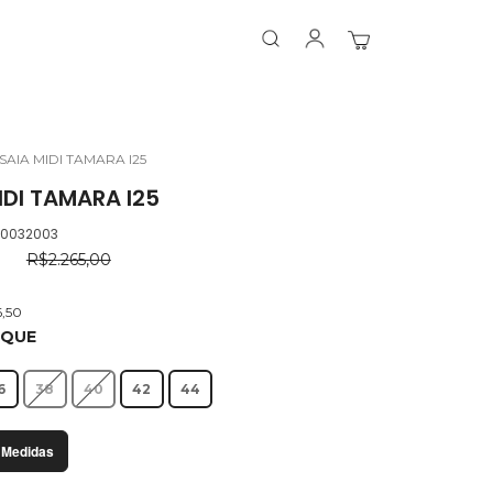
Search
Search
Meu Carrinho
SAIA MIDI TAMARA I25
IDI TAMARA I25
.0032003
0
R$2.265,00
6,50
OQUE
6
38
40
42
44
 Medidas