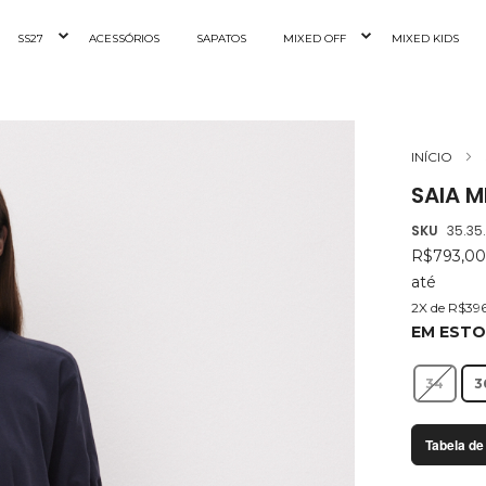
SS27
ACESSÓRIOS
SAPATOS
MIXED OFF
MIXED KIDS
INÍCIO
SAIA M
SKU
35.35
R$793,0
até
2X de R$39
EM EST
34
3
Tabela de