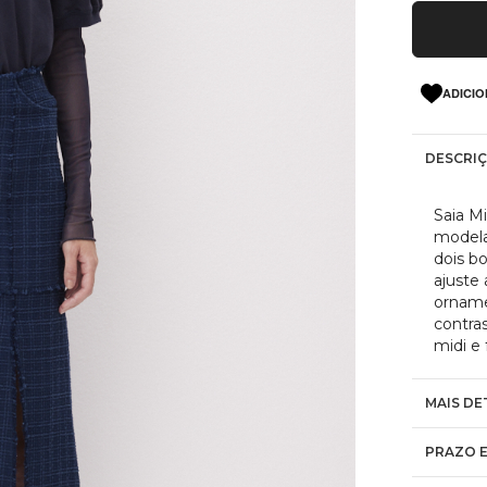
ADICIO
DESCRI
Saia M
modelag
dois bo
ajuste 
orname
contra
midi e 
MAIS DE
PRAZO E