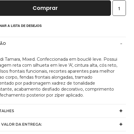
Comprar
NAR A LISTA DE DESEJOS
ÇÃO
idi Tamara, Mixed. Confeccionada em bouclê leve. Possui
em reta com silhueta em leve 'A', cintura alta, cós reto,
lsos frontais funcionais, recortes aparentes para melhor
ao corpo, fendas frontais alongadas, tramado
ntado por padronagem xadrez de tonalidade
stante, acabamento desfiado decorativo, comprimento
fechamento posterior por zíper aplicado.
TALHES
 VALOR DA ENTREGA: