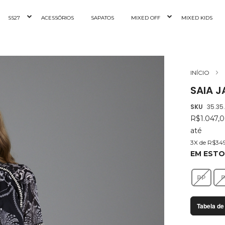
SS27
ACESSÓRIOS
SAPATOS
MIXED OFF
MIXED KIDS
INÍCIO
SAIA J
SKU
35.35
R$1.047,
até
3X de R$34
EM EST
PP
Tabela de