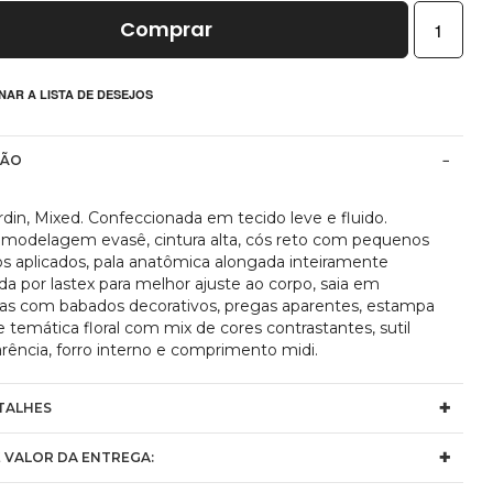
Comprar
NAR A LISTA DE DESEJOS
ÇÃO
rdin, Mixed. Confeccionada em tecido leve e fluido.
 modelagem evasê, cintura alta, cós reto com pequenos
s aplicados, pala anatômica alongada inteiramente
da por lastex para melhor ajuste ao corpo, saia em
s com babados decorativos, pregas aparentes, estampa
e temática floral com mix de cores contrastantes, sutil
arência, forro interno e comprimento midi.
TALHES
 VALOR DA ENTREGA: