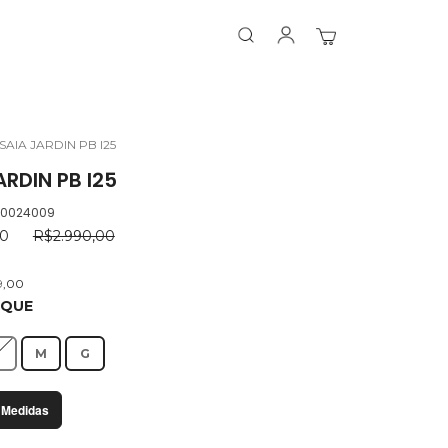
Search
Search
Meu Carrinho
SAIA JARDIN PB I25
ARDIN PB I25
.0024009
00
R$2.990,00
9,00
OQUE
P
M
G
 Medidas