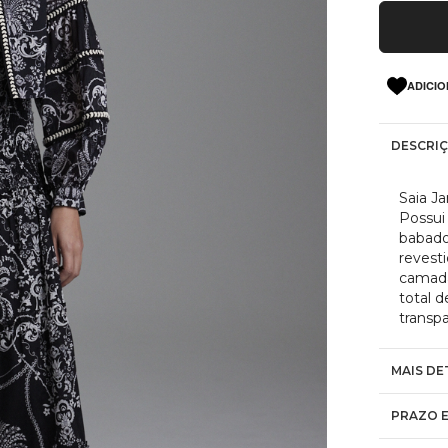
ADICIO
DESCRI
Saia Ja
Possui
babado
revesti
camada
total d
transp
MAIS DE
PRAZO E