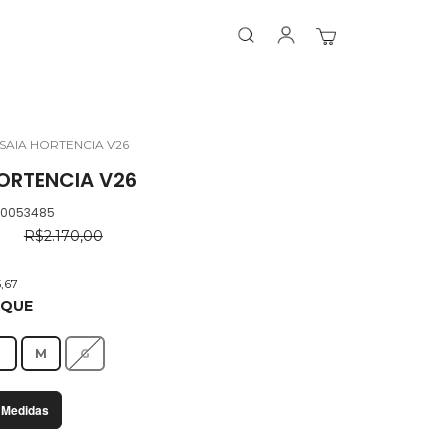
Search
Search
Meu Carrinho
SAIA HORTENCIA V26
ORTENCIA V26
.0053485
0
R$2.170,00
,67
OQUE
P
M
G
 Medidas