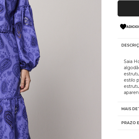
ADICIO
DESCRI
Saia H
algodã
estrut
estilo 
estrut
aparen
MAIS DE
PRAZO E