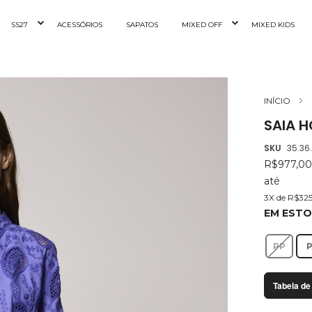
SS27
ACESSÓRIOS
SAPATOS
MIXED OFF
MIXED KIDS
INÍCIO
SAIA H
SKU
35.36
R$977,0
até
3X de R$325
EM EST
PP
Tabela de