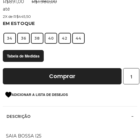
R$891,00
R$1.980,00
imagens
até
2X de R$445,50
EM ESTOQUE
34
36
38
40
42
44
Tabela de Medidas
Comprar
ADICIONAR A LISTA DE DESEJOS
DESCRIÇÃO
SAIA BOSSA I25