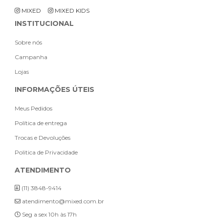
MIXED
MIXED KIDS
INSTITUCIONAL
Sobre nós
Campanha
Lojas
INFORMAÇÕES ÚTEIS
Meus Pedidos
Política de entrega
Trocas e Devoluções
Politica de Privacidade
ATENDIMENTO
(11) 3848-9414
atendimento@mixed.com.br
Seg a sex 10h às 17h