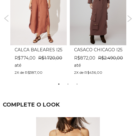
25
CALCA BALEARES I25
CASACO CHICAGO I25
0
R$774,00
R$1.720,00
R$872,00
R$2.490,00
até
até
a
2X de R$387,00
2X de R$436,00
2
COMPLETE O LOOK