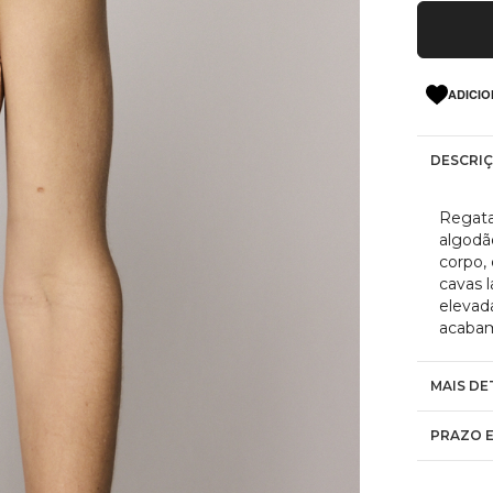
ADICIO
DESCRI
Regata
algodã
corpo,
cavas 
elevad
acabam
MAIS DE
PRAZO E