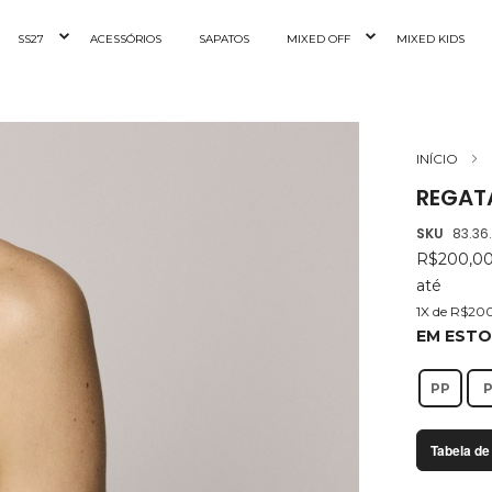
SS27
ACESSÓRIOS
SAPATOS
MIXED OFF
MIXED KIDS
INÍCIO
REGAT
SKU
83.36
R$200,0
até
1X de R$20
EM EST
PP
Tabela de