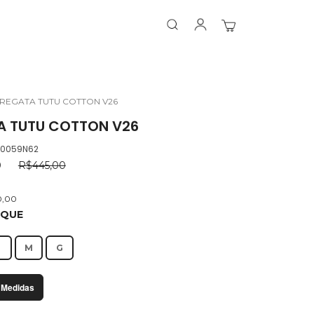
Search
Search
Meu Carrinho
REGATA TUTU COTTON V26
A TUTU COTTON V26
.0059N62
0
R$445,00
0,00
OQUE
P
M
G
 Medidas