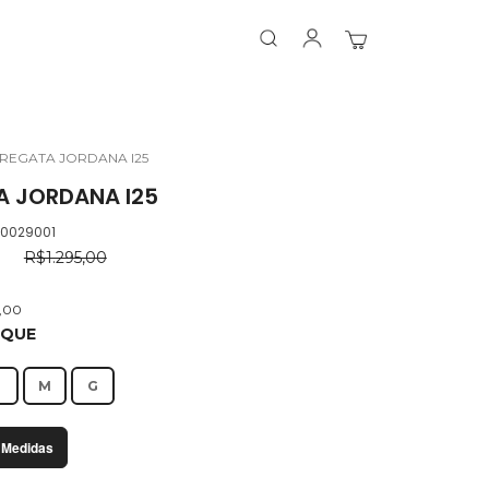
Search
Search
Meu Carrinho
REGATA JORDANA I25
A JORDANA I25
.0029001
0
R$1.295,00
3,00
OQUE
P
M
G
 Medidas