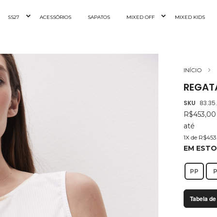
SS27
ACESSÓRIOS
SAPATOS
MIXED OFF
MIXED KIDS
INÍCIO
REGAT
SKU
83.35
R$453,0
até
1X de R$45
EM EST
PP
Tabela de