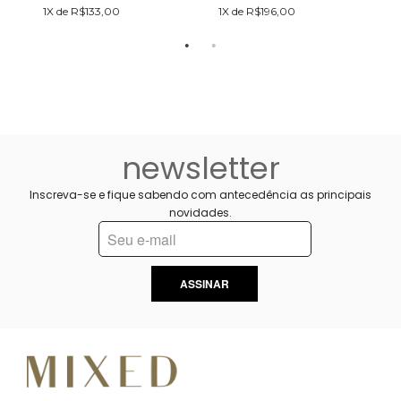
1X de R$133,00
1X de R$196,00
1
newsletter
Inscreva-se e fique sabendo com antecedência as principais
novidades.
ASSINAR