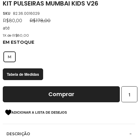
KIT PULSEIRAS MUMBAI KIDS V26
da
Galeria
SKU
82.36.0016029
de
R$80,00
R$178,00
imagens
até
1X de R$80,00
EM ESTOQUE
M
Tabela de Medidas
Comprar
ADICIONAR A LISTA DE DESEJOS
DESCRIÇÃO