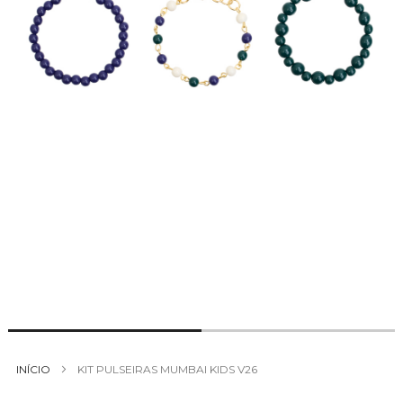
Saltar
para
INÍCIO
KIT PULSEIRAS MUMBAI KIDS V26
o
início