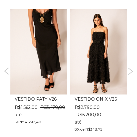
VESTIDO PATY V26
VESTIDO ONIX V26
R$1.562,00
R$3.470,00
R$2.790,00
,00
até
R$6.200,00
a
até
5X de R$312,40
4
8X de R$348,75