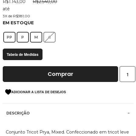
R$1.143,00
R$2.540,00
imagens
até
3X de R$381,00
EM ESTOQUE
PP
P
M
G
Tabela de Medidas
Comprar
ADICIONAR A LISTA DE DESEJOS
DESCRIÇÃO
Conjunto Tricot Prya, Mixed. Confeccionado em tricot leve