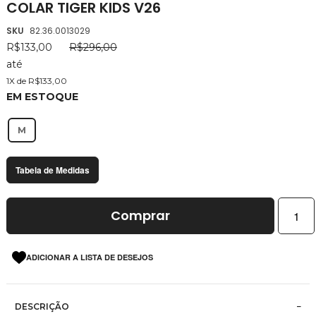
COLAR TIGER KIDS V26
da
Galeria
SKU
82.36.0013029
de
R$133,00
R$296,00
imagens
até
1X de R$133,00
EM ESTOQUE
M
Tabela de Medidas
Comprar
ADICIONAR A LISTA DE DESEJOS
DESCRIÇÃO