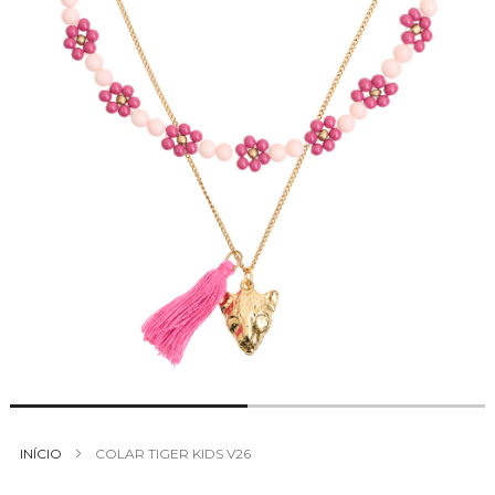
Saltar
para
INÍCIO
COLAR TIGER KIDS V26
o
início