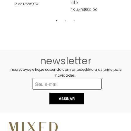
até
a
1X de R$86,00
1X de R$530,00
1
newsletter
Inscreva-se e fique sabendo com antecedência as principais
novidades.
ASSINAR