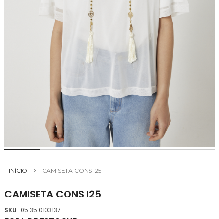
Saltar
para
INÍCIO
CAMISETA CONS I25
o
início
CAMISETA CONS I25
da
Galeria
SKU
05.35.0103137
de