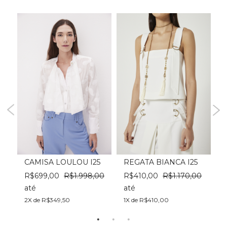
CAMISA LOULOU I25
REGATA BIANCA I25
0
R$699,00
R$1.998,00
R$410,00
R$1.170,00
R
até
até
a
2X de R$349,50
1X de R$410,00
4