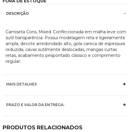
FORA DE ESTOQUE
imagens
DESCRIÇÃO
Camiseta Cons, Mixed. Confeccionada em malha leve com
sutil transparência. Possui modelagem reta e ligeiramente
ampla, decote arredondado alto, gola careca de espessura
reduzida, cavas sutilmente deslocadas, mangas curtas
retas, acabamento pespontado clássico e comprimento
regular.
MAIS DETALHES
PRAZO E VALOR DA ENTREGA:
PRODUTOS RELACIONADOS