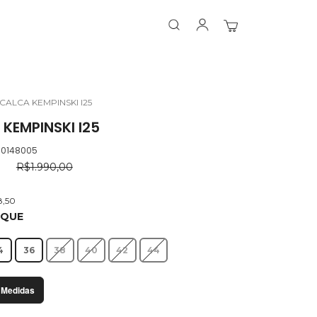
Search
Search
Meu Carrinho
CALCA KEMPINSKI I25
KEMPINSKI I25
.0148005
0
R$1.990,00
8,50
OQUE
4
36
38
40
42
44
 Medidas