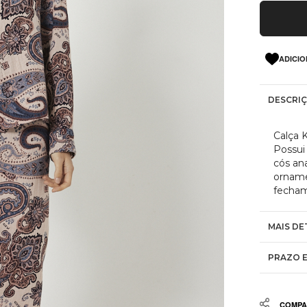
ADICIO
DESCRI
Calça 
Possui 
cós an
orname
fecham
MAIS DE
PRAZO E
Share