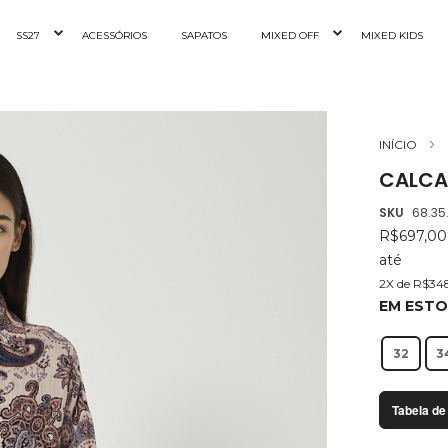
SS27
ACESSÓRIOS
SAPATOS
MIXED OFF
MIXED KIDS
INÍCIO
CALCA 
SKU
68.35
R$697,0
até
2X de R$34
EM EST
32
3
Tabela de