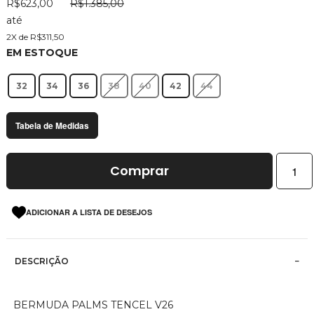
R$623,00
R$1.385,00
imagens
até
2X de R$311,50
EM ESTOQUE
32
34
36
38
40
42
44
Tabela de Medidas
Comprar
ADICIONAR A LISTA DE DESEJOS
DESCRIÇÃO
BERMUDA PALMS TENCEL V26