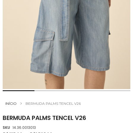
Saltar
para
INÍCIO
BERMUDA PALMS TENCEL V26
o
início
BERMUDA PALMS TENCEL V26
da
Galeria
SKU
14.36.0013013
de