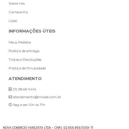
Sobre nós
Campanha
Lojas
INFORMAÇÕES ÚTEIS
Meus Pedidos
Política de entrega
Trocas e Devoluções
Politica de Privacidade
ATENDIMENTO
(11) 3848-9414
atendimento@mixed.com.br
Seg a sex 10h às 17h
NOVA COMERCIO VAREJISTA LTDA - CNPJ: 02.656.956/0001-71