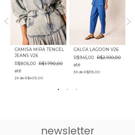
UR
CAMISA MIRA TENCEL
CALCA LAGOON V26
JEANS V26
R$945,00
R$2.100,00
0
R$806,00
R$1.790,00
até
a
até
3X de R$315,00
3
2X de R$403,00
newsletter